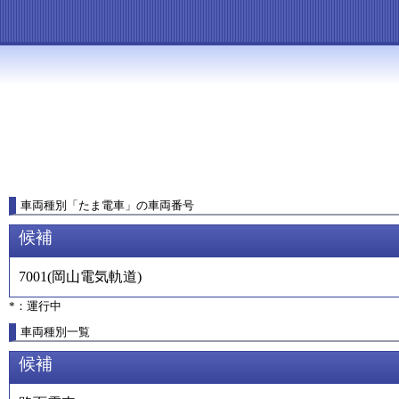
車両種別
「
たま電車
」
の車両番号
候補
7001
(
岡山電気軌道
)
*：運行中
車両種別一覧
候補