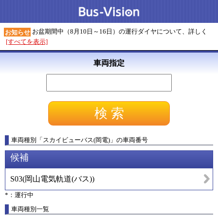
お盆期間中（8月10日～16日）の運行ダイヤについて、詳しく
お知らせ
[すべてを表示]
車両指定
車両種別
「
スカイビューバス(岡電)
」
の車両番号
候補
S03
(
岡山電気軌道(バス)
)
*：運行中
車両種別一覧