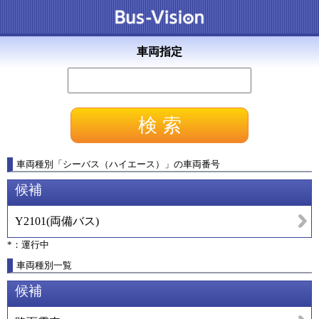
車両指定
車両種別
「
シーバス（ハイエース）
」
の車両番号
候補
Y2101
(
両備バス
)
*：運行中
車両種別一覧
候補