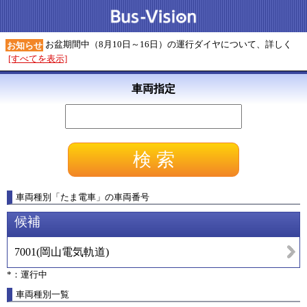
お盆期間中（8月10日～16日）の運行ダイヤについて、詳しく
お知らせ
[すべてを表示]
車両指定
車両種別
「
たま電車
」
の車両番号
候補
7001
(
岡山電気軌道
)
*：運行中
車両種別一覧