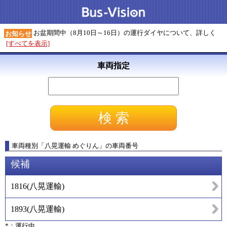
お盆期間中（8月10日～16日）の運行ダイヤについて、詳しく
お知らせ
[すべてを表示]
車両指定
車両種別
「
八晃運輸 めぐりん
」
の車両番号
候補
1816
(
八晃運輸
)
1893
(
八晃運輸
)
*：運行中