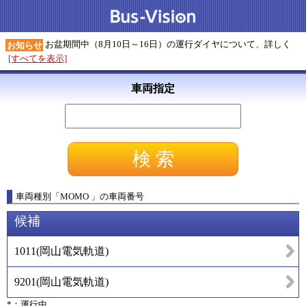
お盆期間中（8月10日～16日）の運行ダイヤについて、詳しく
お知らせ
[すべてを表示]
車両指定
車両種別
「
MOMO
」
の車両番号
候補
1011
(
岡山電気軌道
)
9201
(
岡山電気軌道
)
*：運行中