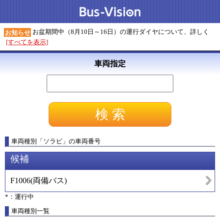
お盆期間中（8月10日～16日）の運行ダイヤについて、詳しく
お知らせ
[すべてを表示]
車両指定
車両種別
「
ソラビ
」
の車両番号
候補
F1006
(
両備バス
)
*：運行中
車両種別一覧