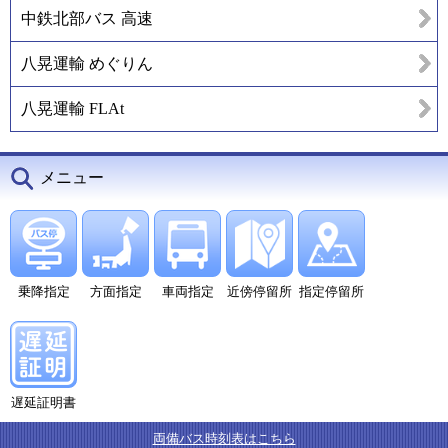
中鉄北部バス 高速
八晃運輸 めぐりん
八晃運輸 FLAt
メニュー
乗降指定
方面指定
車両指定
近傍停留所
指定停留所
遅延証明書
両備バス時刻表はこちら