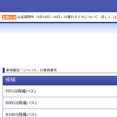
お盆期間中（8月10日～16日）の運行ダイヤについて、詳しく
[
お知らせ
車両種別
「
シーバス
」
の車両番号
候補
F0512
(
両備バス
)
H0932
(
両備バス
)
H1907
(
両備バス
)