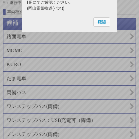
HP
にてご確認ください。
*：運行中
(岡山電気軌道(バス))
車両種別一覧
確認
候補
路面電車
MOMO
KURO
たま電車
両備バス
ワンステップバス(両備)
ワンステップバス：USB充電可（両備）
ノンステップバス(両備)