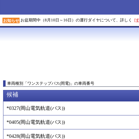
お盆期間中（8月10日～16日）の運行ダイヤについて、詳しく
[
お知らせ
車両種別
「
ワンステップバス(岡電)
」
の車両番号
候補
*0327
(
岡山電気軌道(バス)
)
*0405
(
岡山電気軌道(バス)
)
*0428
(
岡山電気軌道(バス)
)