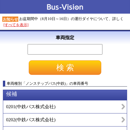
お盆期間中（8月10日～16日）の運行ダイヤについて、詳しく
お知らせ
[すべてを表示]
車両指定
車両種別
「
ノンステップバス(中鉄)
」
の車両番号
候補
0201
(
中鉄バス株式会社
)
0202
(
中鉄バス株式会社
)