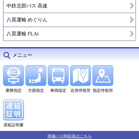
中鉄北部バス 高速
八晃運輸 めぐりん
八晃運輸 FLAt
メニュー
乗降指定
方面指定
車両指定
近傍停留所
指定停留所
遅延証明書
両備バス時刻表はこちら