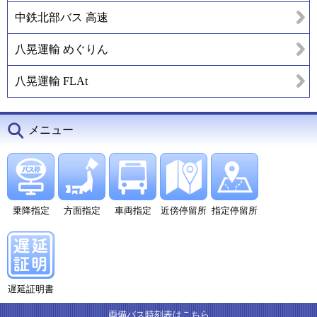
中鉄北部バス 高速
八晃運輸 めぐりん
八晃運輸 FLAt
メニュー
乗降指定
方面指定
車両指定
近傍停留所
指定停留所
遅延証明書
両備バス時刻表はこちら