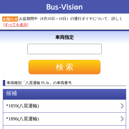
お盆期間中（8月10日～16日）の運行ダイヤについて、詳しく
お知らせ
[すべてを表示]
車両指定
車両種別
「
八晃運輸 FLAt
」
の車両番号
候補
*1859
(
八晃運輸
)
*1896
(
八晃運輸
)