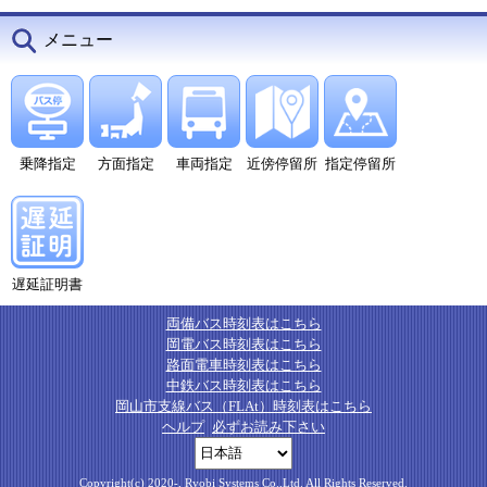
メニュー
乗降指定
方面指定
車両指定
近傍停留所
指定停留所
遅延証明書
両備バス時刻表はこちら
岡電バス時刻表はこちら
路面電車時刻表はこちら
中鉄バス時刻表はこちら
岡山市支線バス（FLAt）時刻表はこちら
ヘルプ
必ずお読み下さい
Copyright(c) 2020-, Ryobi Systems Co.,Ltd. All Rights Reserved.