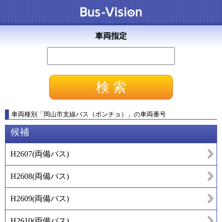
車両指定
車両種別
「
岡山市支線バス（ポンチョ）
」
の車両番号
候補
H2607
(
両備バス
)
H2608
(
両備バス
)
H2609
(
両備バス
)
H2610
(
両備バス
)