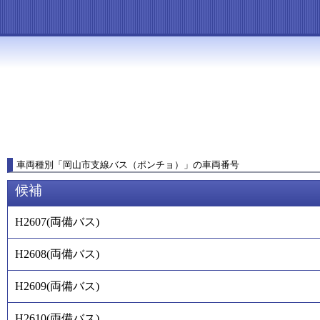
車両種別
「
岡山市支線バス（ポンチョ）
」
の車両番号
候補
H2607
(
両備バス
)
H2608
(
両備バス
)
H2609
(
両備バス
)
H2610
(
両備バス
)