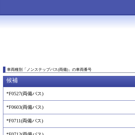
車両種別
「
ノンステップバス(両備)
」
の車両番号
候補
*F0527
(
両備バス
)
*F0603
(
両備バス
)
*F0711
(
両備バス
)
*F0712
(
両備バス
)