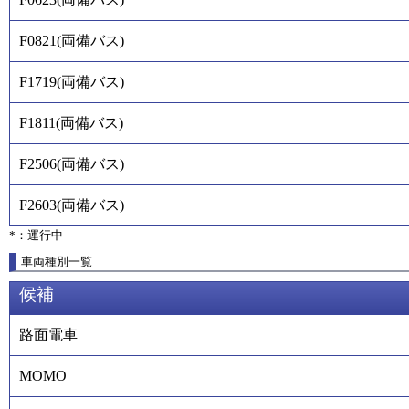
F0821
(
両備バス
)
F1719
(
両備バス
)
F1811
(
両備バス
)
F2506
(
両備バス
)
F2603
(
両備バス
)
*：運行中
車両種別一覧
候補
路面電車
MOMO