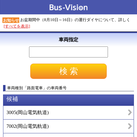
お盆期間中（8月10日～16日）の運行ダイヤについて、詳しく
お知らせ
[すべてを表示]
車両指定
車両種別
「
路面電車
」
の車両番号
候補
3005
(
岡山電気軌道
)
7002
(
岡山電気軌道
)