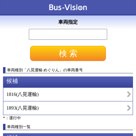
車両指定
車両種別
「
八晃運輸 めぐりん
」
の車両番号
候補
1816
(
八晃運輸
)
1893
(
八晃運輸
)
*：運行中
車両種別一覧