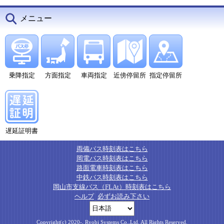
メニュー
乗降指定
方面指定
車両指定
近傍停留所
指定停留所
遅延証明書
両備バス時刻表はこちら
岡電バス時刻表はこちら
路面電車時刻表はこちら
中鉄バス時刻表はこちら
岡山市支線バス（FLAt）時刻表はこちら
ヘルプ
必ずお読み下さい
Copyright(c) 2020-, Ryobi Systems Co.,Ltd. All Rights Reserved.