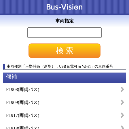
車両指定
車両種別
「
玉野特急（新型）：USB充電可 & Wi-Fi
」
の車両番号
候補
F1908
(
両備バス
)
F1909
(
両備バス
)
F1917
(
両備バス
)
F1918
(
両備バス
)