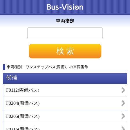
車両指定
車両種別
「
ワンステップバス(両備)
」
の車両番号
候補
F0112
(
両備バス
)
F0204
(
両備バス
)
F0205
(
両備バス
)
F0216
(
両備バス
)