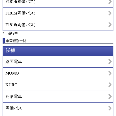
F1814
(
両備バス
)
F1815
(
両備バス
)
F1816
(
両備バス
)
*：運行中
車両種別一覧
候補
路面電車
MOMO
KURO
たま電車
両備バス