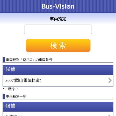
車両指定
車両種別
「
KURO
」
の車両番号
候補
3007
(
岡山電気軌道
)
*：運行中
車両種別一覧
候補