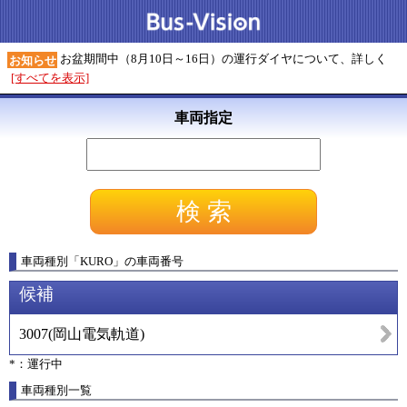
お盆期間中（8月10日～16日）の運行ダイヤについて、詳しく
お知らせ
[すべてを表示]
車両指定
車両種別
「
KURO
」
の車両番号
候補
3007
(
岡山電気軌道
)
*：運行中
車両種別一覧