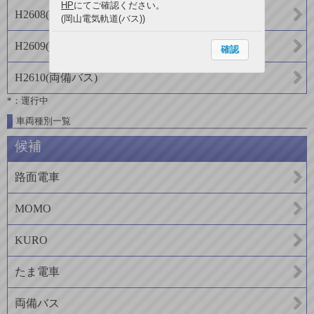
HP
にてご確認ください。
H2608
(
両備バス
)
(岡山電気軌道(バス))
H2609
(
両備バス
)
確認
H2610
(
両備バス
)
*：運行中
車両種別一覧
候補
路面電車
MOMO
KURO
たま電車
両備バス