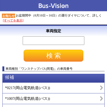
お盆期間中（8月10日～16日）の運行ダイヤについて、詳しく
お知らせ
[すべてを表示]
車両指定
車両種別
「
ワンステップバス(岡電)
」
の車両番号
候補
*0217
(
岡山電気軌道(バス)
)
*1007
(
岡山電気軌道(バス)
)