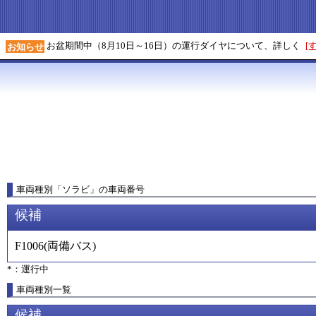
お盆期間中（8月10日～16日）の運行ダイヤについて、詳しく
[
お知らせ
車両種別
「
ソラビ
」
の車両番号
候補
F1006
(
両備バス
)
*：運行中
車両種別一覧
候補