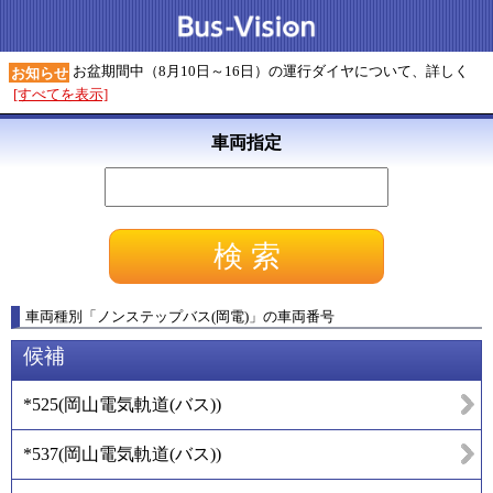
お盆期間中（8月10日～16日）の運行ダイヤについて、詳しく
お知らせ
[すべてを表示]
車両指定
車両種別
「
ノンステップバス(岡電)
」
の車両番号
候補
*525
(
岡山電気軌道(バス)
)
*537
(
岡山電気軌道(バス)
)