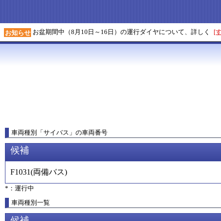
お盆期間中（8月10日～16日）の運行ダイヤについて、詳しく
[
お知らせ
車両種別
「
サイバス
」
の車両番号
候補
F1031
(
両備バス
)
*：運行中
車両種別一覧
候補