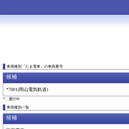
車両種別
「
たま電車
」
の車両番号
候補
*7001
(
岡山電気軌道
)
*：運行中
車両種別一覧
候補