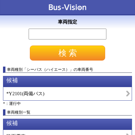
車両指定
車両種別
「
シーバス（ハイエース）
」
の車両番号
候補
*Y2101
(
両備バス
)
*：運行中
車両種別一覧
候補