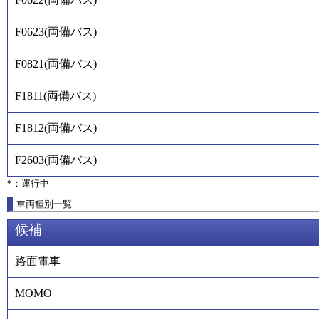
F0623
(
両備バス
)
F0821
(
両備バス
)
F1811
(
両備バス
)
F1812
(
両備バス
)
F2603
(
両備バス
)
*：運行中
車両種別一覧
候補
路面電車
MOMO