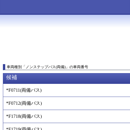
車両種別
「
ノンステップバス(両備)
」
の車両番号
候補
*F0711
(
両備バス
)
*F0712
(
両備バス
)
*F1718
(
両備バス
)
*F1719
(
両備バス
)