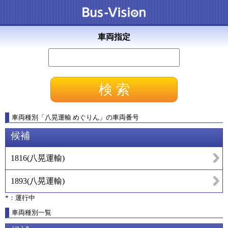
車両指定
車両種別
「
八晃運輸 めぐりん
」
の車両番号
候補
1816
(
八晃運輸
)
1893
(
八晃運輸
)
*：運行中
車両種別一覧