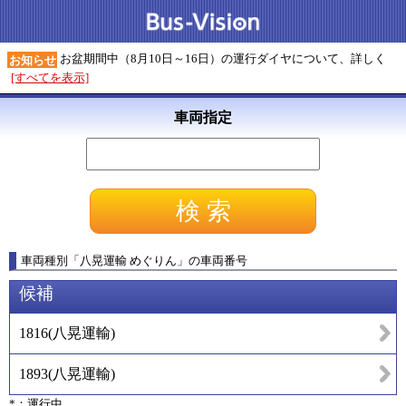
お盆期間中（8月10日～16日）の運行ダイヤについて、詳しく
お知らせ
[すべてを表示]
車両指定
車両種別
「
八晃運輸 めぐりん
」
の車両番号
候補
1816
(
八晃運輸
)
1893
(
八晃運輸
)
*：運行中