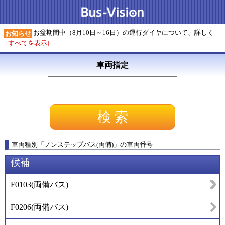
お盆期間中（8月10日～16日）の運行ダイヤについて、詳しく
お知らせ
[すべてを表示]
車両指定
車両種別
「
ノンステップバス(両備)
」
の車両番号
候補
F0103
(
両備バス
)
F0206
(
両備バス
)