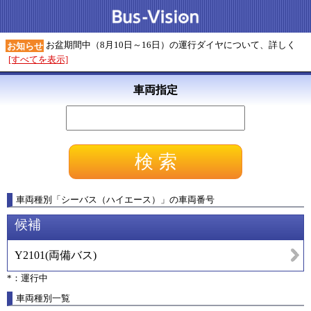
お盆期間中（8月10日～16日）の運行ダイヤについて、詳しく
お知らせ
[すべてを表示]
車両指定
車両種別
「
シーバス（ハイエース）
」
の車両番号
候補
Y2101
(
両備バス
)
*：運行中
車両種別一覧