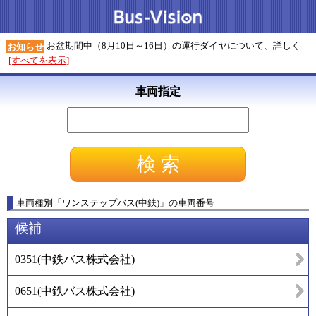
お盆期間中（8月10日～16日）の運行ダイヤについて、詳しく
お知らせ
[すべてを表示]
車両指定
車両種別
「
ワンステップバス(中鉄)
」
の車両番号
候補
0351
(
中鉄バス株式会社
)
0651
(
中鉄バス株式会社
)