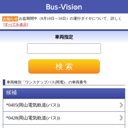
お盆期間中（8月10日～16日）の運行ダイヤについて、詳しく
お知らせ
[すべてを表示]
車両指定
車両種別
「
ワンステップバス(岡電)
」
の車両番号
候補
*0405
(
岡山電気軌道(バス)
)
*0428
(
岡山電気軌道(バス)
)