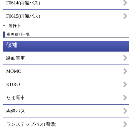
F0614
(
両備バス
)
F0615
(
両備バス
)
*：運行中
車両種別一覧
候補
路面電車
MOMO
KURO
たま電車
両備バス
ワンステップバス(両備)