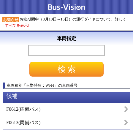
お盆期間中（8月10日～16日）の運行ダイヤについて、詳しく
お知らせ
[すべてを表示]
車両指定
車両種別
「
玉野特急：Wi-Fi
」
の車両番号
候補
F0612
(
両備バス
)
F0613
(
両備バス
)