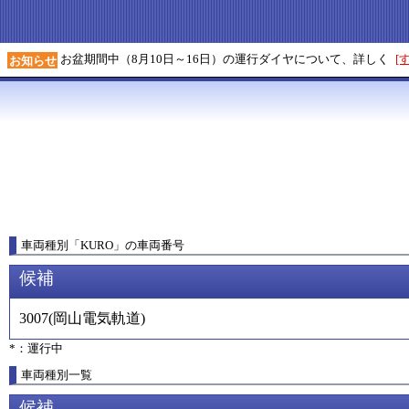
お盆期間中（8月10日～16日）の運行ダイヤについて、詳しく
[
お知らせ
車両種別
「
KURO
」
の車両番号
候補
3007
(
岡山電気軌道
)
*：運行中
車両種別一覧
候補