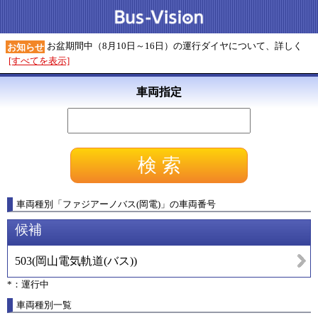
お盆期間中（8月10日～16日）の運行ダイヤについて、詳しく
お知らせ
[すべてを表示]
車両指定
車両種別
「
ファジアーノバス(岡電)
」
の車両番号
候補
503
(
岡山電気軌道(バス)
)
*：運行中
車両種別一覧