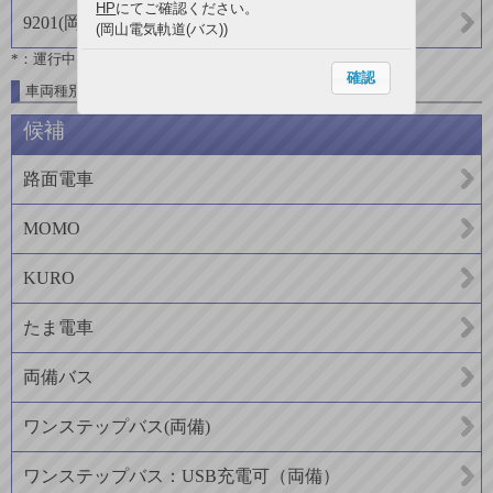
HP
にてご確認ください。
9201
(
岡山電気軌道
)
(岡山電気軌道(バス))
*：運行中
確認
車両種別一覧
候補
路面電車
MOMO
KURO
たま電車
両備バス
ワンステップバス(両備)
ワンステップバス：USB充電可（両備）