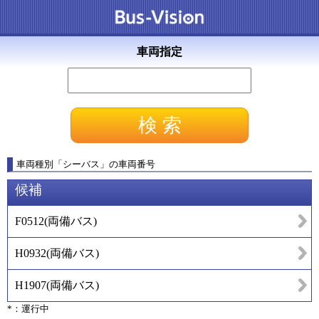
車両指定
車両種別
「
シーバス
」
の車両番号
候補
F0512
(
両備バス
)
H0932
(
両備バス
)
H1907
(
両備バス
)
*：運行中