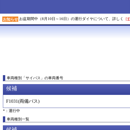
お盆期間中（8月10日～16日）の運行ダイヤについて、詳しく
[
お知らせ
車両種別
「
サイバス
」
の車両番号
候補
F1031
(
両備バス
)
*：運行中
車両種別一覧
候補