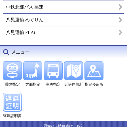
中鉄北部バス 高速
八晃運輸 めぐりん
八晃運輸 FLAt
メニュー
乗降指定
方面指定
車両指定
近傍停留所
指定停留所
遅延証明書
両備バス時刻表はこちら