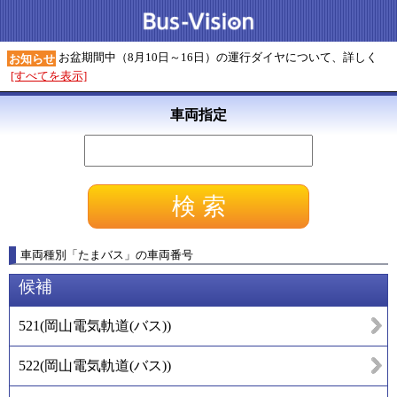
お盆期間中（8月10日～16日）の運行ダイヤについて、詳しく
お知らせ
[すべてを表示]
車両指定
車両種別
「
たまバス
」
の車両番号
候補
521
(
岡山電気軌道(バス)
)
522
(
岡山電気軌道(バス)
)