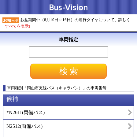
お盆期間中（8月10日～16日）の運行ダイヤについて、詳しく
お知らせ
[すべてを表示]
車両指定
車両種別
「
岡山市支線バス（キャラバン）
」
の車両番号
候補
*N2611
(
両備バス
)
N2512
(
両備バス
)