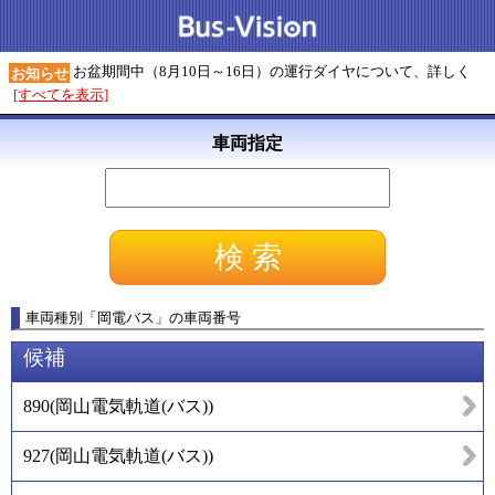
お盆期間中（8月10日～16日）の運行ダイヤについて、詳しく
お知らせ
[すべてを表示]
車両指定
車両種別
「
岡電バス
」
の車両番号
候補
890
(
岡山電気軌道(バス)
)
927
(
岡山電気軌道(バス)
)