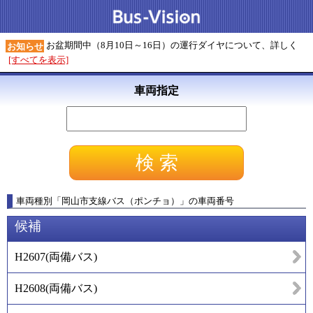
お盆期間中（8月10日～16日）の運行ダイヤについて、詳しく
お知らせ
[すべてを表示]
車両指定
車両種別
「
岡山市支線バス（ポンチョ）
」
の車両番号
候補
H2607
(
両備バス
)
H2608
(
両備バス
)