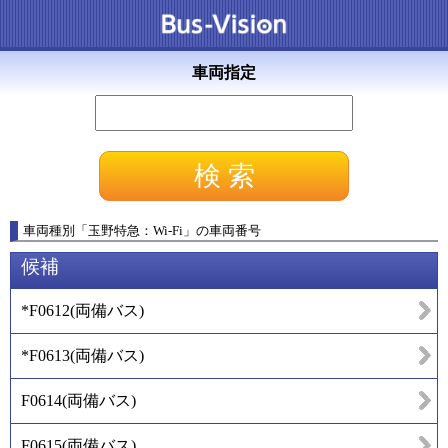
車両指定
車両種別
「
玉野特急：Wi-Fi
」
の車両番号
候補
*F0612
(
両備バス
)
*F0613
(
両備バス
)
F0614
(
両備バス
)
F0615
(
両備バス
)