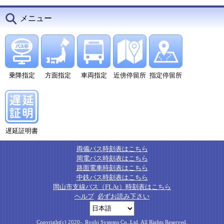
メニュー
乗降指定
方面指定
車両指定
近傍停留所
指定停留所
遅延証明書
両備バス時刻表はこちら
岡電バス時刻表はこちら
路面電車時刻表はこちら
中鉄バス時刻表はこちら
岡山市支線バス（FLAt）時刻表はこちら
ヘルプ
必ずお読み下さい
Copyright(c) 2020-, Ryobi Systems Co.,Ltd. All Rights Reserved.