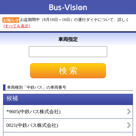
お盆期間中（8月10日～16日）の運行ダイヤについて、詳しく
お知らせ
[すべてを表示]
車両指定
車両種別
「
中鉄バス
」
の車両番号
候補
*9605
(
中鉄バス株式会社
)
0021
(
中鉄バス株式会社
)