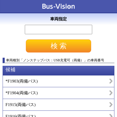
車両指定
車両種別
「
ノンステップバス：USB充電可（両備）
」
の車両番号
候補
*F1903
(
両備バス
)
*F1904
(
両備バス
)
F1915
(
両備バス
)
F1916
(
両備バス
)